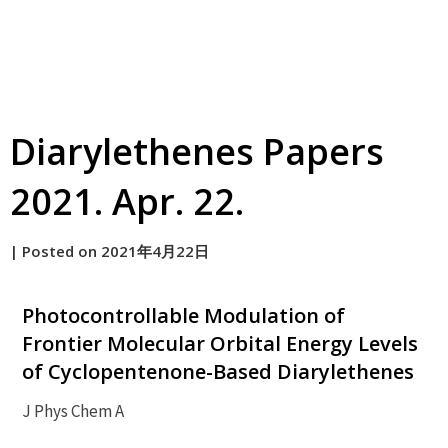
Diarylethenes Papers
2021. Apr. 22.
by
|
Posted on
2021年4月22日
原
Photocontrollable Modulation of
Frontier Molecular Orbital Energy Levels
of Cyclopentenone-Based Diarylethenes
J Phys Chem A