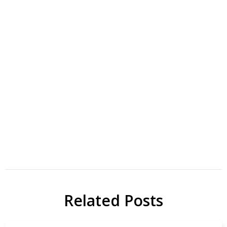
Photochromic
Diarylethene
reactions
J Phys
研
Chem
Related Posts
究
A
Papers