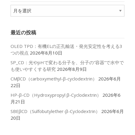
ア
ー
カ
イ
最近の投稿
ブ
OLED TPD：有機ELの正孔輸送・発光安定性を考える3
つの視点
2026年8月10日
SP_CD：光やpHで変わる分子を、分子の“容器”で水中で
も使いやすくする研究
2026年8月9日
CMβCD（carboxymethyl-β-cyclodextrin）
2026年6月
22日
HP-β-CD（Hydroxypropyl β-Cyclodextrin）
2026年6
月21日
SBEβCD（Sulfobutylether-β-Cyclodextrin）
2026年6月
20日