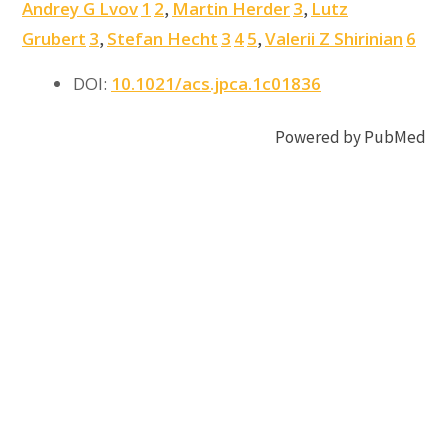
Andrey G Lvov
1
2
Martin Herder
3
Lutz
,
,
Grubert
3
Stefan Hecht
3
4
5
Valerii Z Shirinian
6
,
,
DOI:
10.1021/acs.jpca.1c01836
Powered by PubMed