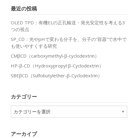
最近の投稿
OLED TPD：有機ELの正孔輸送・発光安定性を考える3
つの視点
SP_CD：光やpHで変わる分子を、分子の“容器”で水中で
も使いやすくする研究
CMβCD（carboxymethyl-β-cyclodextrin）
HP-β-CD（Hydroxypropyl β-Cyclodextrin）
SBEβCD（Sulfobutylether-β-Cyclodextrin）
カテゴリー
カ
テ
ゴ
リ
アーカイブ
ー