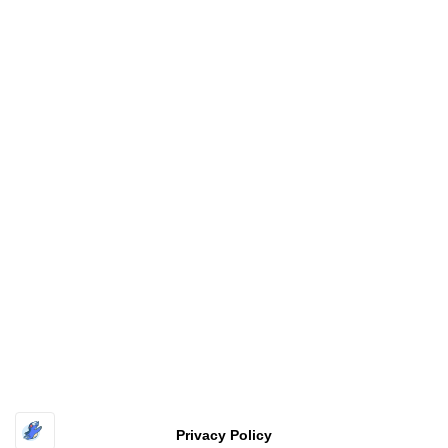
Copyright
福井工業大学 原研究室〔FUT HARA Lab.〕
All rights
reserved
| Powered by
Superbthemes.com
Privacy Policy