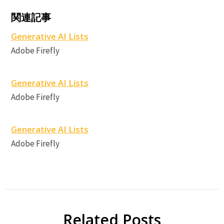
A
A
関連記事
F
Generative AI Lists
Adobe Firefly
Generative AI Lists
Adobe Firefly
Generative AI Lists
Adobe Firefly
Related Posts