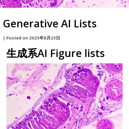
Generative AI Lists
by
|
Posted on
2025年8月23日
原
生成系AI Figure lists