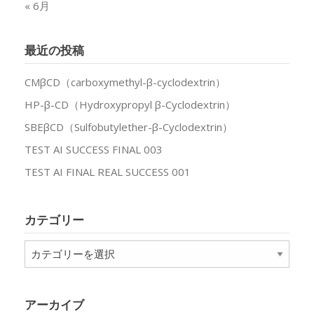
« 6月
最近の投稿
CMβCD（carboxymethyl-β-cyclodextrin）
HP-β-CD（Hydroxypropyl β-Cyclodextrin）
SBEβCD（Sulfobutylether-β-Cyclodextrin）
TEST AI SUCCESS FINAL 003
TEST AI FINAL REAL SUCCESS 001
カテゴリー
カ
テ
ゴ
リ
アーカイブ
ー