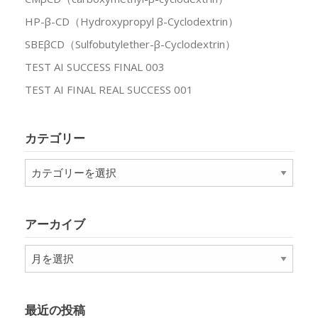
HP-β-CD（Hydroxypropyl β-Cyclodextrin）
SBEβCD（Sulfobutylether-β-Cyclodextrin）
TEST AI SUCCESS FINAL 003
TEST AI FINAL REAL SUCCESS 001
カテゴリー
カ
テ
ゴ
リ
アーカイブ
ー
ア
ー
カ
イ
最近の投稿
ブ