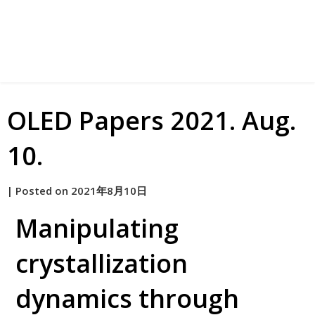
OLED Papers 2021. Aug.
10.
by
|
Posted on
2021年8月10日
原
Manipulating
crystallization
dynamics through