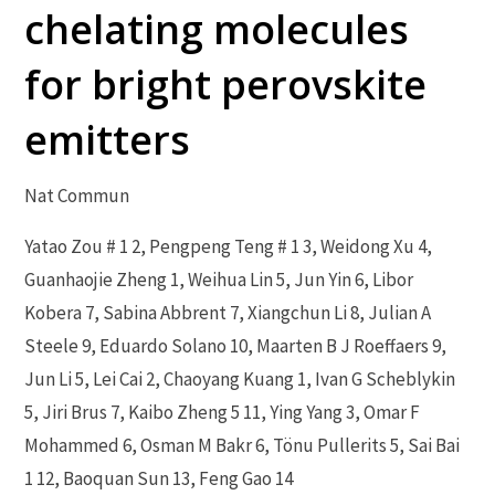
chelating molecules
for bright perovskite
emitters
Nat Commun
Yatao Zou # 1 2, Pengpeng Teng # 1 3, Weidong Xu 4,
Guanhaojie Zheng 1, Weihua Lin 5, Jun Yin 6, Libor
Kobera 7, Sabina Abbrent 7, Xiangchun Li 8, Julian A
Steele 9, Eduardo Solano 10, Maarten B J Roeffaers 9,
Jun Li 5, Lei Cai 2, Chaoyang Kuang 1, Ivan G Scheblykin
5, Jiri Brus 7, Kaibo Zheng 5 11, Ying Yang 3, Omar F
Mohammed 6, Osman M Bakr 6, Tönu Pullerits 5, Sai Bai
1 12, Baoquan Sun 13, Feng Gao 14