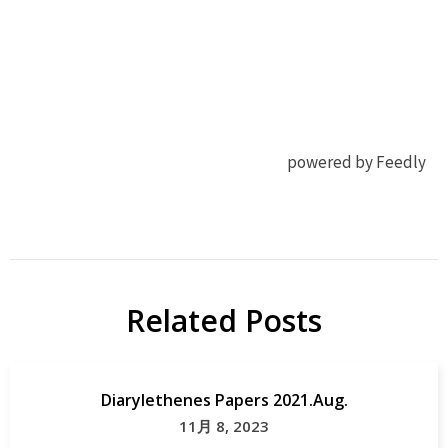
powered by Feedly
有機
Nat
EL
Commun
OLED
OLED
Related Posts
研
Papers
究
Diarylethenes Papers 2021.Aug.
11月 8, 2023