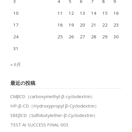
3
4
5
6
7
8
9
10
11
12
13
14
15
16
17
18
19
20
21
22
23
24
25
26
27
28
29
30
31
« 6月
最近の投稿
CMβCD（carboxymethyl-β-cyclodextrin）
HP-β-CD（Hydroxypropyl β-Cyclodextrin）
SBEβCD（Sulfobutylether-β-Cyclodextrin）
TEST AI SUCCESS FINAL 003