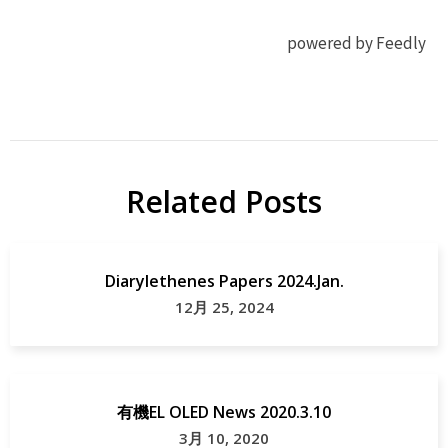
powered by Feedly
有機
ACS Appl
EL
Mater
OLED
Interfaces
Related Posts
研
OLED
究
Papers
Diarylethenes Papers 2024.Jan.
12月 25, 2024
有機EL OLED News 2020.3.10
3月 10, 2020