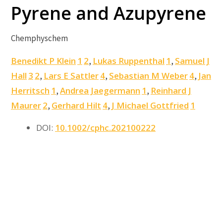
Pyrene and Azupyrene
Chemphyschem
Benedikt P Klein
1
2
Lukas Ruppenthal
1
Samuel J
,
,
Hall
3
2
Lars E Sattler
4
Sebastian M Weber
4
Jan
,
,
,
Herritsch
1
Andrea Jaegermann
1
Reinhard J
,
,
Maurer
2
Gerhard Hilt
4
J Michael Gottfried
1
,
,
DOI:
10.1002/cphc.202100222