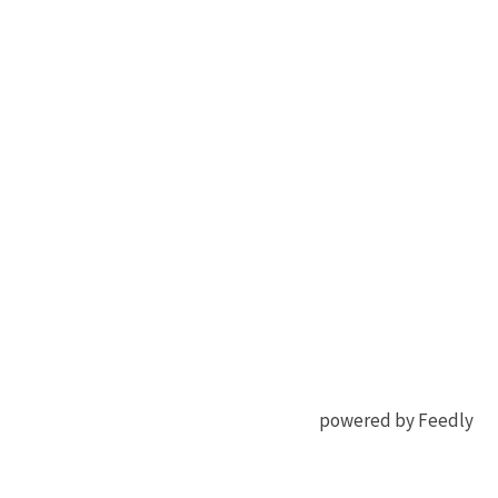
powered by Feedly
有機
Chemphyschem