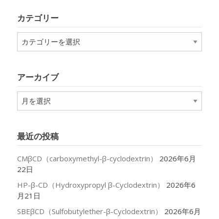
カテゴリー
カ
テ
ゴ
リ
アーカイブ
ー
ア
ー
カ
イ
最近の投稿
ブ
CMβCD（carboxymethyl-β-cyclodextrin）
2026年6月
22日
HP-β-CD（Hydroxypropyl β-Cyclodextrin）
2026年6
月21日
SBEβCD（Sulfobutylether-β-Cyclodextrin）
2026年6月