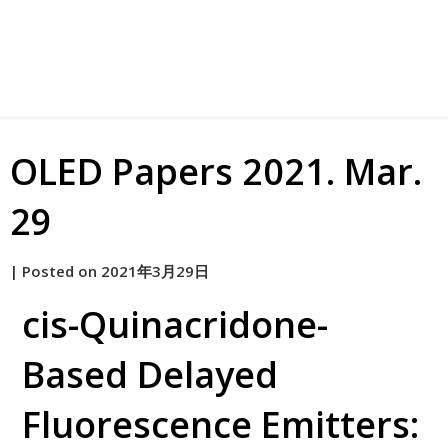
OLED Papers 2021. Mar.
29
by
|
Posted on
2021年3月29日
原
cis-Quinacridone-
Based Delayed
Fluorescence Emitters: