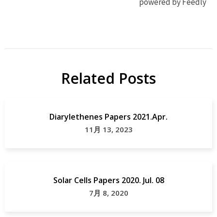
powered by Feedly
有機
Angew
EL
Chem
OLED
Int Ed
Engl
Related Posts
研
究
OLED
Papers
Diarylethenes Papers 2021.Apr.
11月 13, 2023
Solar Cells Papers 2020. Jul. 08
7月 8, 2020