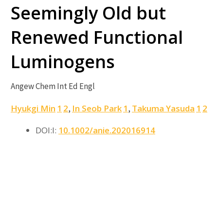
Seemingly Old but
Renewed Functional
Luminogens
Angew Chem Int Ed Engl
Hyukgi Min
1
2
In Seob Park
1
Takuma Yasuda
1
2
,
,
DOI:I:
10.1002/anie.202016914