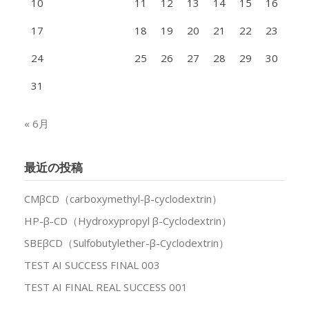
10
11
12
13
14
15
16
17
18
19
20
21
22
23
24
25
26
27
28
29
30
31
« 6月
最近の投稿
CMβCD（carboxymethyl-β-cyclodextrin）
HP-β-CD（Hydroxypropyl β-Cyclodextrin）
SBEβCD（Sulfobutylether-β-Cyclodextrin）
TEST AI SUCCESS FINAL 003
TEST AI FINAL REAL SUCCESS 001