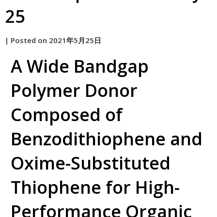
25
by
|
Posted on
2021年5月25日
原
A Wide Bandgap
Polymer Donor
Composed of
Benzodithiophene and
Oxime-Substituted
Thiophene for High-
Performance Organic