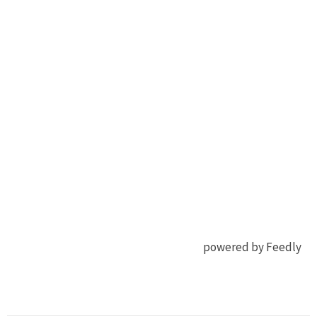
powered by Feedly
有機
ACS Appl
EL
Mater