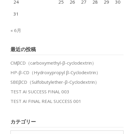
24
25
26
27
28
29
30
31
« 6月
最近の投稿
CMβCD（carboxymethyl-β-cyclodextrin）
HP-β-CD（Hydroxypropyl β-Cyclodextrin）
SBEβCD（Sulfobutylether-β-Cyclodextrin）
TEST AI SUCCESS FINAL 003
TEST AI FINAL REAL SUCCESS 001
カテゴリー
カ