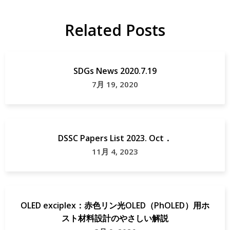
OLED
Interfaces
Related Posts
研
OLED
究
organic
solar
SDGs News 2020.7.19
cell
7月 19, 2020
Papers
DSSC Papers List 2023. Oct．
11月 4, 2023
OLED exciplex：赤色リン光OLED（PhOLED）用ホ
スト材料設計のやさしい解説