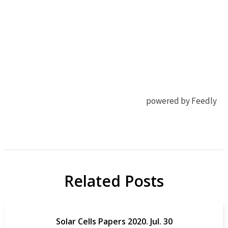
powered by Feedly
有機
Adv Sci
EL
(Weinh)
OLED
OLED
Related Posts
研
Papers
究
Solar Cells Papers 2020. Jul. 30