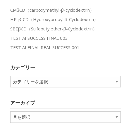
CMβCD（carboxymethyl-β-cyclodextrin）
HP-β-CD（Hydroxypropyl β-Cyclodextrin）
SBEβCD（Sulfobutylether-β-Cyclodextrin）
TEST AI SUCCESS FINAL 003
TEST AI FINAL REAL SUCCESS 001
カテゴリー
カ
テ
ゴ
リ
アーカイブ
ー
ア
ー
カ