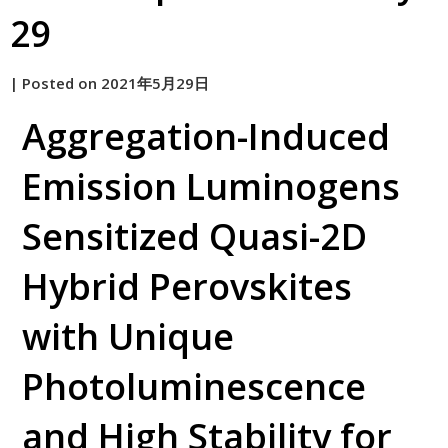
29
by
|
Posted on
2021年5月29日
原
Aggregation-Induced
Emission Luminogens
Sensitized Quasi-2D
Hybrid Perovskites
with Unique
Photoluminescence
and High Stability for