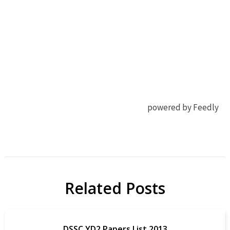
powered by Feedly
有機
J Chem
EL
Theory
OLED
Comput
Related Posts
研
OLED
究
Papers
DSSC YD2 Papers List 2013