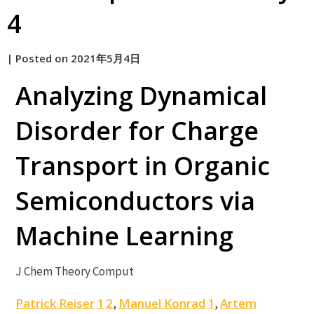
4
by
|
Posted on
2021年5月4日
原
Analyzing Dynamical
Disorder for Charge
Transport in Organic
Semiconductors via
Machine Learning
J Chem Theory Comput
Patrick Reiser
1
2
Manuel Konrad
1
Artem
,
,