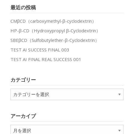
最近の投稿
CMβCD（carboxymethyl-β-cyclodextrin）
HP-β-CD（Hydroxypropyl β-Cyclodextrin）
SBEβCD（Sulfobutylether-β-Cyclodextrin）
TEST AI SUCCESS FINAL 003
TEST AI FINAL REAL SUCCESS 001
カテゴリー
カ
テ
ゴ
リ
アーカイブ
ー
ア