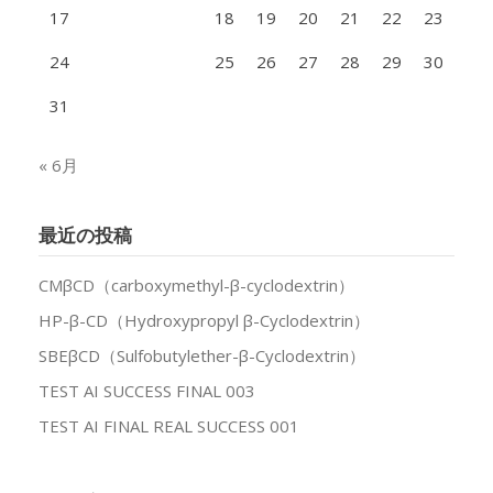
17
18
19
20
21
22
23
24
25
26
27
28
29
30
31
« 6月
最近の投稿
CMβCD（carboxymethyl-β-cyclodextrin）
HP-β-CD（Hydroxypropyl β-Cyclodextrin）
SBEβCD（Sulfobutylether-β-Cyclodextrin）
TEST AI SUCCESS FINAL 003
TEST AI FINAL REAL SUCCESS 001