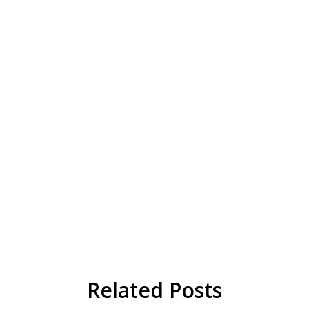
Photochromic
ACS Appl
reactions
Mater
Interfaces
研
Related Posts
究
Papers