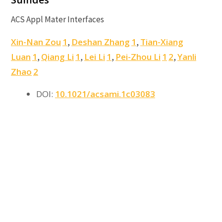
ACS Appl Mater Interfaces
Xin-Nan Zou
1
Deshan Zhang
1
Tian-Xiang
,
,
Luan
1
Qiang Li
1
Lei Li
1
Pei-Zhou Li
1
2
Yanli
,
,
,
,
Zhao
2
DOI:
10.1021/acsami.1c03083