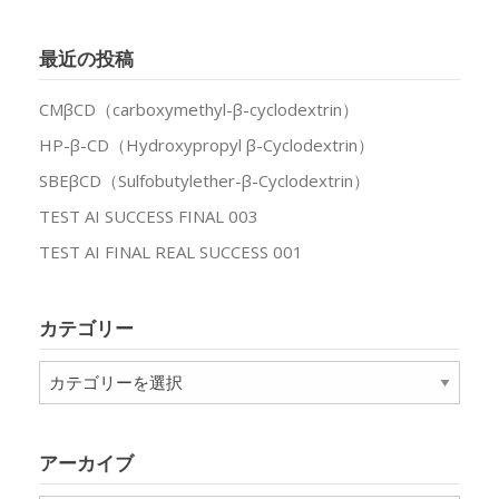
最近の投稿
CMβCD（carboxymethyl-β-cyclodextrin）
HP-β-CD（Hydroxypropyl β-Cyclodextrin）
SBEβCD（Sulfobutylether-β-Cyclodextrin）
TEST AI SUCCESS FINAL 003
TEST AI FINAL REAL SUCCESS 001
カテゴリー
カ
テ
ゴ
リ
アーカイブ
ー