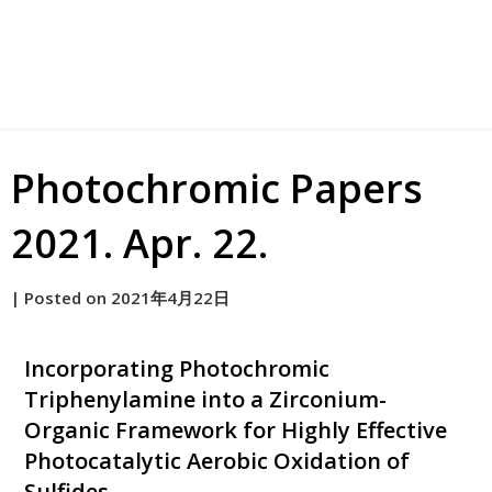
Photochromic Papers
2021. Apr. 22.
by
|
Posted on
2021年4月22日
原
Incorporating Photochromic
Triphenylamine into a Zirconium-
Organic Framework for Highly Effective
Photocatalytic Aerobic Oxidation of
Sulfides