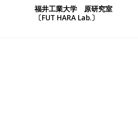
Skip
福井工業大学 原研究室
to
〔FUT HARA Lab.〕
content