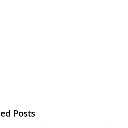
地
安
域
全
貢
生
献
産・
研
消費
究
連
携
ted Posts