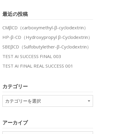
最近の投稿
CMβCD（carboxymethyl-β-cyclodextrin）
HP-β-CD（Hydroxypropyl β-Cyclodextrin）
SBEβCD（Sulfobutylether-β-Cyclodextrin）
TEST AI SUCCESS FINAL 003
TEST AI FINAL REAL SUCCESS 001
カテゴリー
カ
テ
ゴ
リ
アーカイブ
ー