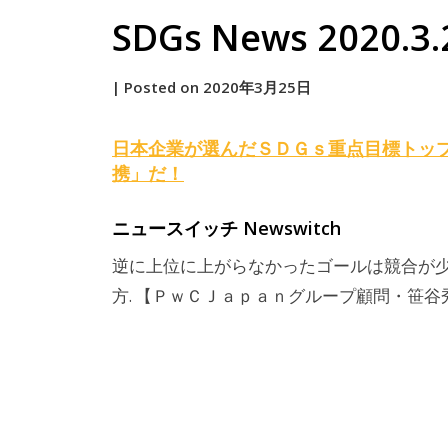
SDGs News 2020.3.
by
|
Posted on
2020年3月25日
原
日本企業が選んだ
ＳＤＧｓ
重点目標トッ
携」だ！
ニュースイッチ Newswitch
逆に上位に上がらなかったゴールは競合が少
方. 【ＰｗＣＪａｐａｎグループ顧問・笹谷