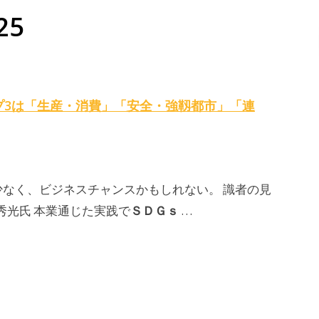
25
プ3は「生産・消費」「安全・強靱都市」「連
なく、ビジネスチャンスかもしれない。 識者の見
ＳＤＧｓ
秀光氏 本業通じた実践で
…