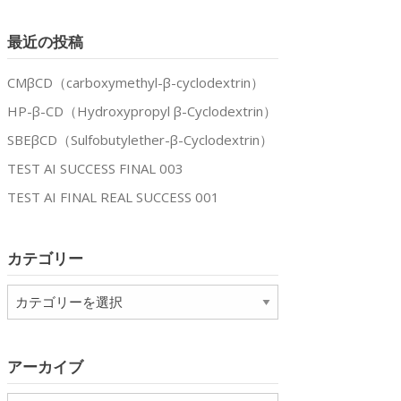
最近の投稿
CMβCD（carboxymethyl-β-cyclodextrin）
HP-β-CD（Hydroxypropyl β-Cyclodextrin）
SBEβCD（Sulfobutylether-β-Cyclodextrin）
TEST AI SUCCESS FINAL 003
TEST AI FINAL REAL SUCCESS 001
カテゴリー
カ
テ
ゴ
リ
アーカイブ
ー