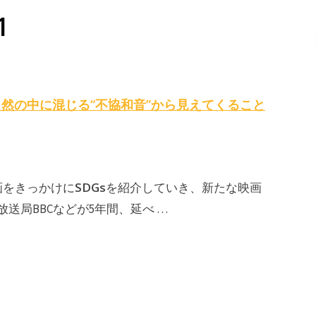
1
自然の中に混じる“不協和音”から見えてくること
SDGs
画をきっかけに
を紹介していき、新たな映画
送局BBCなどが5年間、延べ …