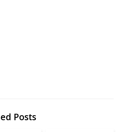
地
映
域
画
貢
献
研
究
ted Posts