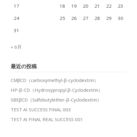
17
18
19
20
21
22
23
24
25
26
27
28
29
30
31
« 6月
最近の投稿
CMβCD（carboxymethyl-β-cyclodextrin）
HP-β-CD（Hydroxypropyl β-Cyclodextrin）
SBEβCD（Sulfobutylether-β-Cyclodextrin）
TEST AI SUCCESS FINAL 003
TEST AI FINAL REAL SUCCESS 001