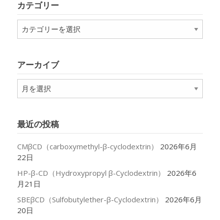
カテゴリー
カ
テ
ゴ
リ
アーカイブ
ー
ア
ー
カ
イ
最近の投稿
ブ
CMβCD（carboxymethyl-β-cyclodextrin）
2026年6月
22日
HP-β-CD（Hydroxypropyl β-Cyclodextrin）
2026年6
月21日
SBEβCD（Sulfobutylether-β-Cyclodextrin）
2026年6月
20日