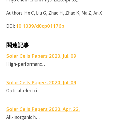
Authors: He C, Liu G, Zhao H, Zhao K, Ma Z, An X
10.1039/d0cp01176b
DOI:
P
関連記事
P
Solar Cells Papers 2020. Jul. 09
High-performanc…
P
Solar Cells Papers 2020. Jul. 09
Optical-electri…
S
C
Solar Cells Papers 2020. Apr. 22.
All-inorganic h…