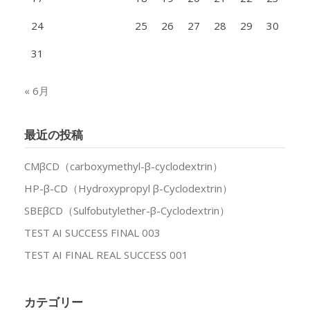
24
25
26
27
28
29
30
31
« 6月
最近の投稿
CMβCD（carboxymethyl-β-cyclodextrin）
HP-β-CD（Hydroxypropyl β-Cyclodextrin）
SBEβCD（Sulfobutylether-β-Cyclodextrin）
TEST AI SUCCESS FINAL 003
TEST AI FINAL REAL SUCCESS 001
カテゴリー