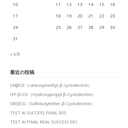
10
11
12
13
14
15
16
17
18
19
20
21
22
23
24
25
26
27
28
29
30
31
« 6月
最近の投稿
CMβCD（carboxymethyl-β-cyclodextrin）
HP-β-CD（Hydroxypropyl β-Cyclodextrin）
SBEβCD（Sulfobutylether-β-Cyclodextrin）
TEST AI SUCCESS FINAL 003
TEST AI FINAL REAL SUCCESS 001