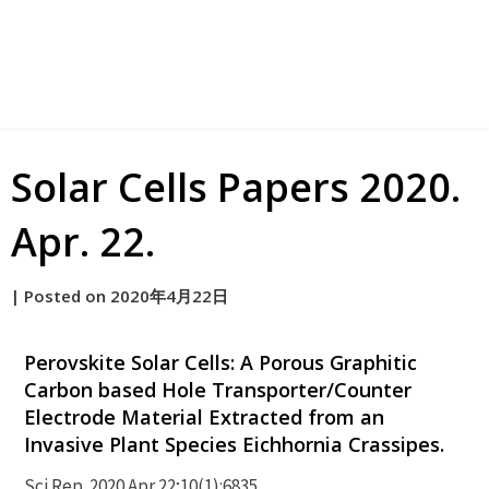
Solar Cells Papers 2020.
Apr. 22.
by
|
Posted on
2020年4月22日
原
Perovskite Solar Cells: A Porous Graphitic
Carbon based Hole Transporter/Counter
Electrode Material Extracted from an
Invasive Plant Species Eichhornia Crassipes.
Sci Rep. 2020 Apr 22;10(1):6835