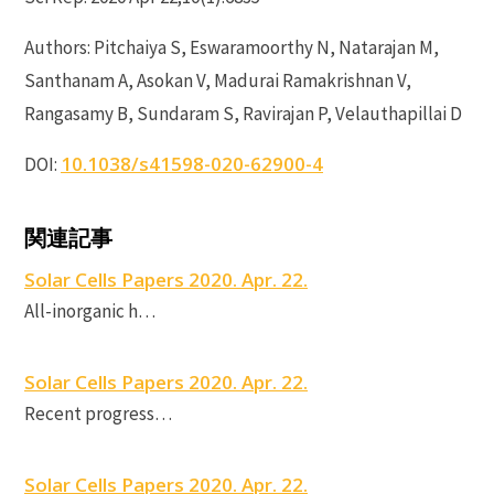
Authors: Pitchaiya S, Eswaramoorthy N, Natarajan M,
Santhanam A, Asokan V, Madurai Ramakrishnan V,
Rangasamy B, Sundaram S, Ravirajan P, Velauthapillai D
10.1038/s41598-020-62900-4
DOI:
P
関連記事
P
Solar Cells Papers 2020. Apr. 22.
S
All-inorganic h…
C
Solar Cells Papers 2020. Apr. 22.
S
Recent progress…
S
C
Solar Cells Papers 2020. Apr. 22.