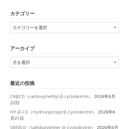
カテゴリー
カ
テ
ゴ
リ
アーカイブ
ー
ア
ー
カ
イ
最近の投稿
ブ
CMβCD（carboxymethyl-β-cyclodextrin）
2026年6月
22日
HP-β-CD（Hydroxypropyl β-Cyclodextrin）
2026年6
月21日
SBEβCD（Sulfobutylether-β-Cyclodextrin）
2026年6月