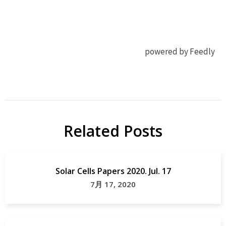
powered by Feedly
太陽
Nature
電池
Commun.
DSSC
Solar
Related Posts
研
Cell
究
Solar
Cell
Solar Cells Papers 2020. Jul. 17
map
7月 17, 2020