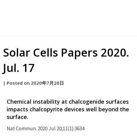
Solar Cells Papers 2020.
Jul. 17
by
|
Posted on
2020年7月20日
原
Chemical instability at chalcogenide surfaces
impacts chalcopyrite devices well beyond the
surface.
Nat Commun. 2020 Jul 20;11(1):3634