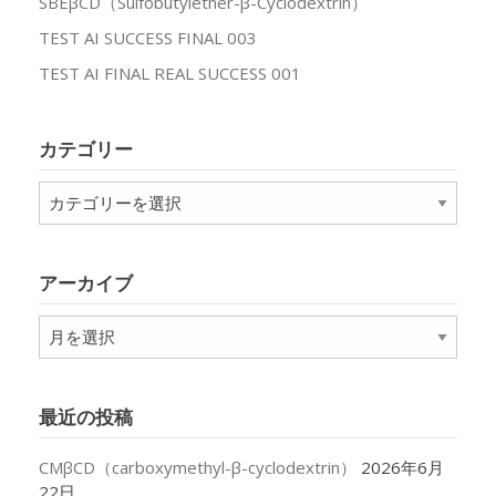
SBEβCD（Sulfobutylether-β-Cyclodextrin）
TEST AI SUCCESS FINAL 003
TEST AI FINAL REAL SUCCESS 001
カテゴリー
カ
テ
ゴ
リ
アーカイブ
ー
ア
ー
カ
イ
最近の投稿
ブ
CMβCD（carboxymethyl-β-cyclodextrin）
2026年6月
22日