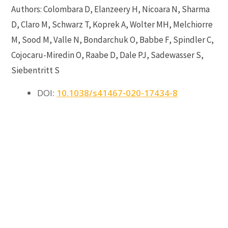
Authors: Colombara D, Elanzeery H, Nicoara N, Sharma
D, Claro M, Schwarz T, Koprek A, Wolter MH, Melchiorre
M, Sood M, Valle N, Bondarchuk O, Babbe F, Spindler C,
Cojocaru-Miredin O, Raabe D, Dale PJ, Sadewasser S,
Siebentritt S
DOI:
10.1038/s41467-020-17434-8