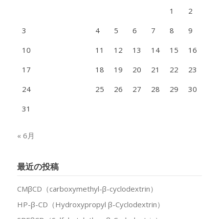
1
2
3
4
5
6
7
8
9
10
11
12
13
14
15
16
17
18
19
20
21
22
23
24
25
26
27
28
29
30
31
« 6月
最近の投稿
CMβCD（carboxymethyl-β-cyclodextrin）
HP-β-CD（Hydroxypropyl β-Cyclodextrin）