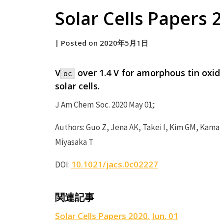
Solar Cells Papers 
by
|
Posted on
2020年5月1日
原
V
over 1.4 V for amorphous tin oxi
oc
solar cells.
J Am Chem Soc. 2020 May 01;:
Authors: Guo Z, Jena AK, Takei I, Kim GM, Kamar
Miyasaka T
10.1021/jacs.0c02227
DOI:
関連記事
Solar Cells Papers 2020. Jun. 01