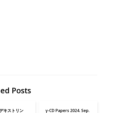
研
Papers
究
Peroski
Solar
Cells
Solar
Cell
ted Posts
ロデキストリン
γ-CD Papers 2024. Sep.