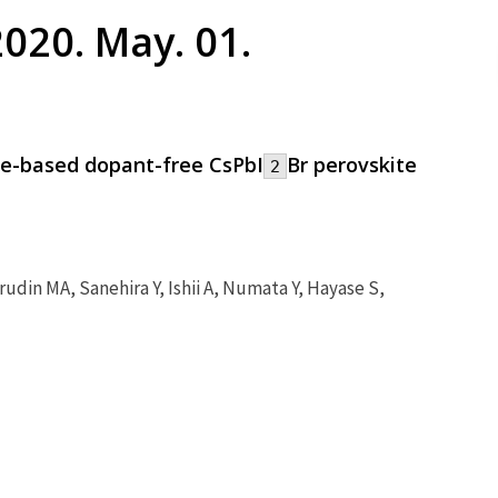
2020. May. 01.
de-based dopant-free CsPbI
Br perovskite
2
udin MA, Sanehira Y, Ishii A, Numata Y, Hayase S,
太陽
J Am
電池
Chem
DSSC
Soc