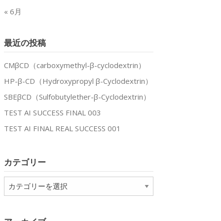
« 6月
最近の投稿
te
CMβCD（carboxymethyl-β-cyclodextrin）
HP-β-CD（Hydroxypropyl β-Cyclodextrin）
SBEβCD（Sulfobutylether-β-Cyclodextrin）
TEST AI SUCCESS FINAL 003
TEST AI FINAL REAL SUCCESS 001
カテゴリー
カ
テ
ゴ
リ