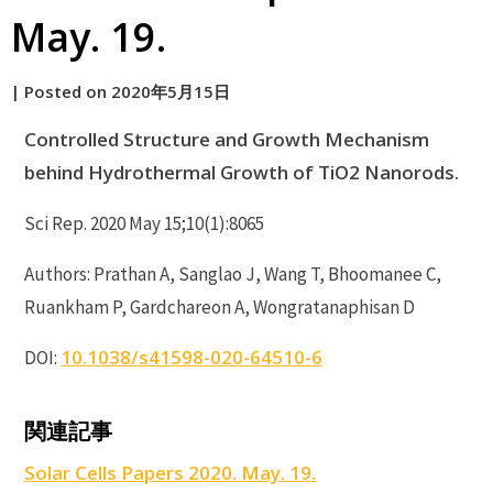
May. 19.
by
|
Posted on
2020年5月15日
原
Controlled Structure and Growth Mechanism
behind Hydrothermal Growth of TiO2 Nanorods.
Sci Rep. 2020 May 15;10(1):8065
Authors: Prathan A, Sanglao J, Wang T, Bhoomanee C,
Ruankham P, Gardchareon A, Wongratanaphisan D
10.1038/s41598-020-64510-6
DOI:
P
関連記事
S
Solar Cells Papers 2020. May. 19.