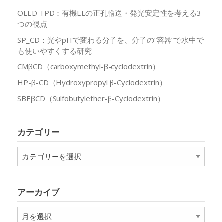
OLED TPD：有機ELの正孔輸送・発光安定性を考える3
つの視点
SP_CD：光やpHで変わる分子を、分子の“容器”で水中で
も使いやすくする研究
CMβCD（carboxymethyl-β-cyclodextrin）
HP-β-CD（Hydroxypropyl β-Cyclodextrin）
SBEβCD（Sulfobutylether-β-Cyclodextrin）
カテゴリー
カ
テ
ゴ
リ
アーカイブ
ー
ア