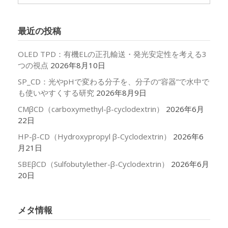
ー
カ
イ
最近の投稿
ブ
OLED TPD：有機ELの正孔輸送・発光安定性を考える3
つの視点
2026年8月10日
SP_CD：光やpHで変わる分子を、分子の“容器”で水中で
も使いやすくする研究
2026年8月9日
CMβCD（carboxymethyl-β-cyclodextrin）
2026年6月
22日
HP-β-CD（Hydroxypropyl β-Cyclodextrin）
2026年6
月21日
SBEβCD（Sulfobutylether-β-Cyclodextrin）
2026年6月
20日
メタ情報