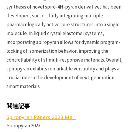
synthesis of novel spiro-4H-pyran derivatives has been
developed, successfully integrating multiple
pharmacologically active core structures into a single
molecule. In liquid crystal elastomer systems,
incorporating spiropyran allows for dynamic program-
locking of isomerization behavior, improving the
controllability of stimuli-responsive materials. Overall,
spiropyran exhibits remarkable versatility and plays a
crucial role in the development of next-generation
smart materials.
P
P
関連記事
r
S
Spiropyran Papers 2023.Mar.
S
Spiropyran 2023…