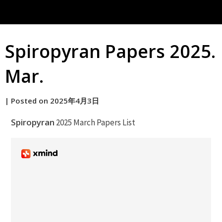
Spiropyran Papers 2025.
Mar.
by
|
Posted on
2025年4月3日
原
Spiropyran
2025 March Papers List