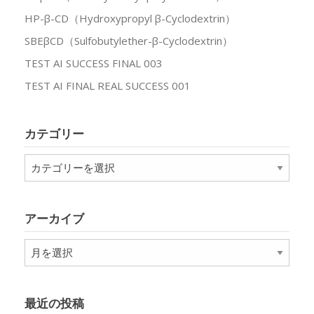
HP-β-CD（Hydroxypropyl β-Cyclodextrin）
SBEβCD（Sulfobutylether-β-Cyclodextrin）
TEST AI SUCCESS FINAL 003
TEST AI FINAL REAL SUCCESS 001
カテゴリー
カ
テ
ゴ
リ
アーカイブ
ー
ア
ー
カ
イ
最近の投稿
ブ