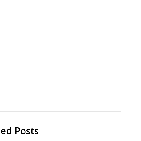
研
J Am
究
Chem
Soc
Papers
ted Posts