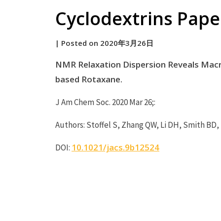
Cyclodextrins Paper
by
|
Posted on
2020年3月26日
原
NMR Relaxation Dispersion Reveals Macro
based Rotaxane.
J Am Chem Soc. 2020 Mar 26;:
Authors: Stoffel S, Zhang QW, Li DH, Smith BD
10.1021/jacs.9b12524
DOI: