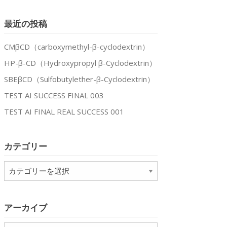
最近の投稿
CMβCD（carboxymethyl-β-cyclodextrin）
HP-β-CD（Hydroxypropyl β-Cyclodextrin）
SBEβCD（Sulfobutylether-β-Cyclodextrin）
TEST AI SUCCESS FINAL 003
TEST AI FINAL REAL SUCCESS 001
カテゴリー
カ
テ
ゴ
リ
アーカイブ
ー
xtrin
xtrin