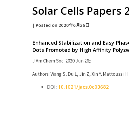
Solar Cells Papers 
by
|
Posted on
2020年6月26日
原
Enhanced Stabilization and Easy Pha
Dots Promoted by High Affinity Polyzw
J Am Chem Soc. 2020 Jun 26;:
Authors: Wang S, Du L, Jin Z, Xin Y, Mattoussi H
DOI:
10.1021/jacs.0c03682