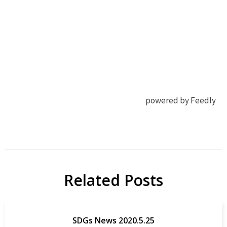
powered by Feedly
有機
J Org
EL
Chem
OLED
OLED
Related Posts
研
Papers
究
SDGs News 2020.5.25