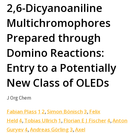
2,6-Dicyanoaniline
Multichromophores
Prepared through
Domino Reactions:
Entry to a Potentially
New Class of OLEDs
J Org Chem
Fabian Plass
1
2
Simon Bönisch
3
Felix
,
,
Held
4
Tobias Ullrich
1
Florian E J Fischer
4
Anton
,
,
,
Guryev
4
Andreas Görling
3
Axel
,
,