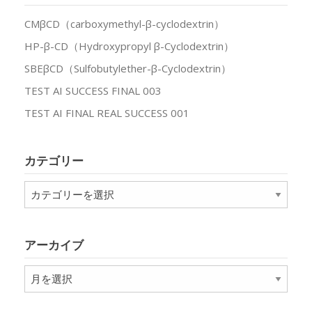
CMβCD（carboxymethyl-β-cyclodextrin）
HP-β-CD（Hydroxypropyl β-Cyclodextrin）
SBEβCD（Sulfobutylether-β-Cyclodextrin）
TEST AI SUCCESS FINAL 003
TEST AI FINAL REAL SUCCESS 001
カテゴリー
カ
テ
ゴ
リ
アーカイブ
ー
ア
ー
カ