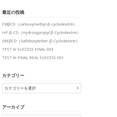
最近の投稿
CMβCD（carboxymethyl-β-cyclodextrin）
HP-β-CD（Hydroxypropyl β-Cyclodextrin）
SBEβCD（Sulfobutylether-β-Cyclodextrin）
TEST AI SUCCESS FINAL 003
TEST AI FINAL REAL SUCCESS 001
カテゴリー
カ
テ
ゴ
リ
アーカイブ
ー