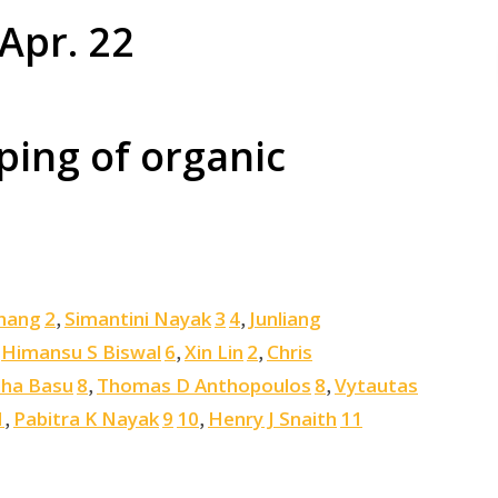
Apr. 22
ing of organic
hang
2
Simantini Nayak
3
4
Junliang
,
,
Himansu S Biswal
6
Xin Lin
2
Chris
,
,
,
dha Basu
8
Thomas D Anthopoulos
8
Vytautas
,
,
1
Pabitra K Nayak
9
10
Henry J Snaith
11
,
,