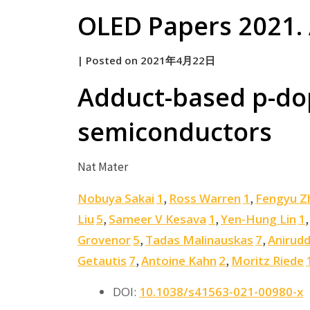
OLED Papers 2021. 
by
|
Posted on
2021年4月22日
原
Adduct-based p-dop
semiconductors
Nat Mater
Nobuya Sakai
1
Ross Warren
1
Fengyu Z
,
,
Liu
5
Sameer V Kesava
1
Yen-Hung Lin
1
,
,
Grovenor
5
Tadas Malinauskas
7
Anirud
,
,
Getautis
7
Antoine Kahn
2
Moritz Riede
,
,
DOI:
10.1038/s41563-021-00980-x