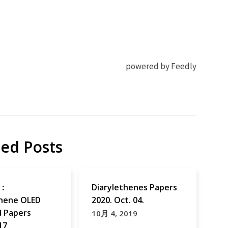
powered by Feedly
ted Posts
：
Diarylethenes Papers
thene OLED
2020. Oct. 04.
d Papers
10月 4, 2019
17