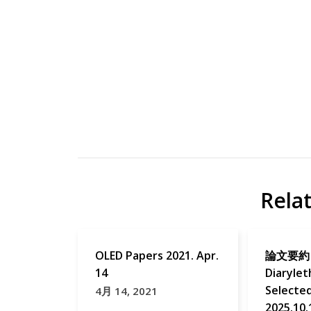
有機
Nat
EL
Mater
OLED
OLED
Rela
研
Papers
究
OLED Papers 2021. Apr.
論文要約
14
Diaryle
Selecte
4月 14, 2021
2025.10.