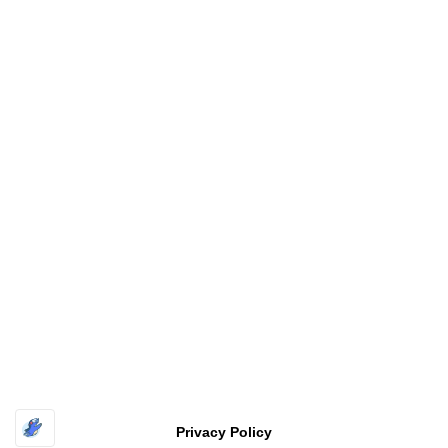
Copyright
福井工業大学 原研究室〔FUT HARA Lab.〕
All rights
reserved
| Powered by
Superbthemes.com
Privacy Policy