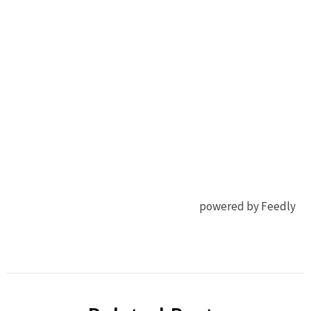
powered by Feedly
有機
Nat
EL
Mater
OLED
OLED