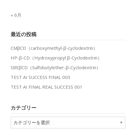
« 6月
最近の投稿
CMβCD（carboxymethyl-β-cyclodextrin）
HP-β-CD（Hydroxypropyl β-Cyclodextrin）
SBEβCD（Sulfobutylether-β-Cyclodextrin）
TEST AI SUCCESS FINAL 003
TEST AI FINAL REAL SUCCESS 001
カテゴリー
カ
テ
ゴ