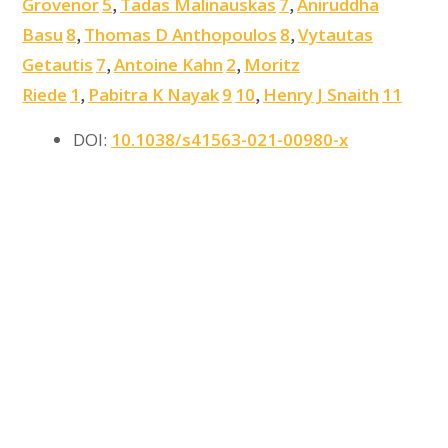
Grovenor
5
Tadas Malinauskas
7
Aniruddha
,
,
Basu
8
Thomas D Anthopoulos
8
Vytautas
,
,
Getautis
7
Antoine Kahn
2
Moritz
,
,
Riede
1
Pabitra K Nayak
9
10
Henry J Snaith
11
,
,
DOI:
10.1038/s41563-021-00980-x