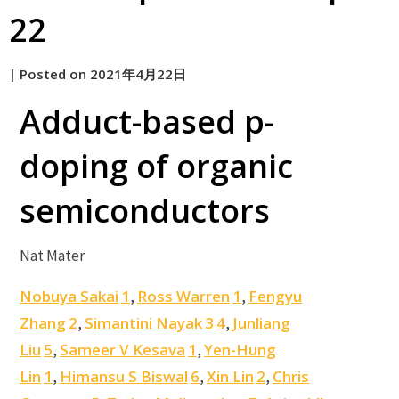
22
by
|
Posted on
2021年4月22日
原
Adduct-based p-
doping of organic
semiconductors
Nat Mater
Nobuya Sakai
1
Ross Warren
1
Fengyu
,
,
Zhang
2
Simantini Nayak
3
4
Junliang
,
,
Liu
5
Sameer V Kesava
1
Yen-Hung
,
,
Lin
1
Himansu S Biswal
6
Xin Lin
2
Chris
,
,
,