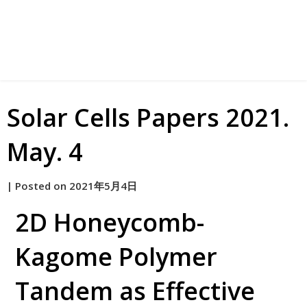
Solar Cells Papers 2021.
May. 4
by
|
Posted on
2021年5月4日
原
2D Honeycomb-
Kagome Polymer
Tandem as Effective