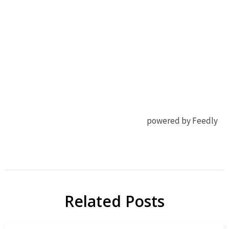
powered by Feedly
太陽
Adv
電池
Mater.
DSSC
Papers
Related Posts
研
Solar
究
Cell