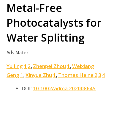
Metal-Free
Photocatalysts for
Water Splitting
Adv Mater
Yu Jing
1
2
Zhenpei Zhou
1
Weixiang
,
,
Geng
1
Xinyue Zhu
1
Thomas Heine
2
3
4
,
,
DOI:
10.1002/adma.202008645