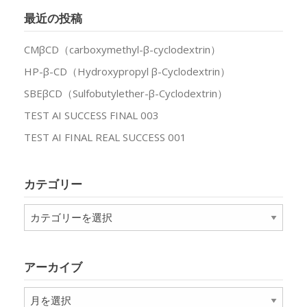
最近の投稿
CMβCD（carboxymethyl-β-cyclodextrin）
HP-β-CD（Hydroxypropyl β-Cyclodextrin）
SBEβCD（Sulfobutylether-β-Cyclodextrin）
TEST AI SUCCESS FINAL 003
TEST AI FINAL REAL SUCCESS 001
カテゴリー
カ
テ
ゴ
リ
アーカイブ
ー
ア